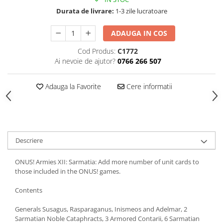
Durata de livrare:
1-3 zile lucratoare
ADAUGA IN COS
Cod Produs:
C1772
Ai nevoie de ajutor?
0766 266 507
Adauga la Favorite
Cere informatii
Descriere
ONUS! Armies XII: Sarmatia: Add more number of unit cards to
those included in the ONUS! games.
Contents
Generals Susagus, Rasparaganus, Inismeos and Adelmar, 2
Sarmatian Noble Cataphracts, 3 Armored Contarii, 6 Sarmatian