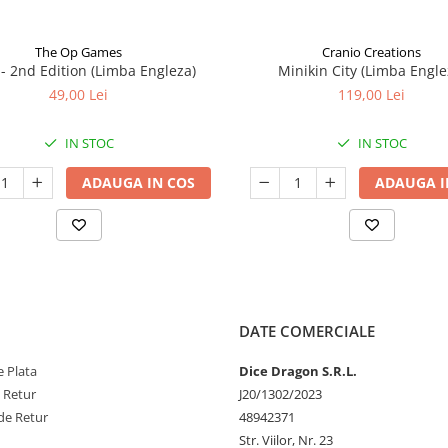
The Op Games
Cranio Creations
7 - 2nd Edition (Limba Engleza)
Minikin City (Limba Engle
49,00 Lei
119,00 Lei
IN STOC
IN STOC
ADAUGA IN COS
ADAUGA I
DATE COMERCIALE
 Plata
Dice Dragon S.R.L.
e Retur
J20/1302/2023
de Retur
48942371
Str. Viilor, Nr. 23