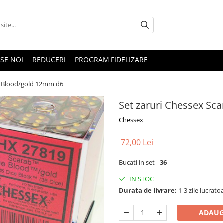
SE NOI
REDUCERI
PROGRAM FIDELIZARE
ue Blood/gold 12mm d6
Set zaruri Chessex Sc
Chessex
72,00 Lei
Bucati in set -
36
IN STOC
Durata de livrare:
1-3 zile lucrato
ADAUG