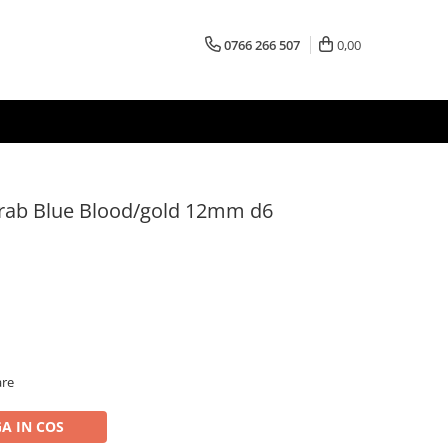
0766 266 507
0,00
arab Blue Blood/gold 12mm d6
are
A IN COS