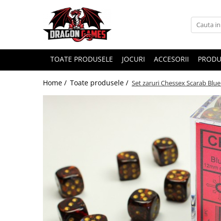
TOATE PRODUSELE
JOCURI
ACCESORII
PRODU
Home /
Toate produsele /
Set zaruri Chessex Scarab Bl