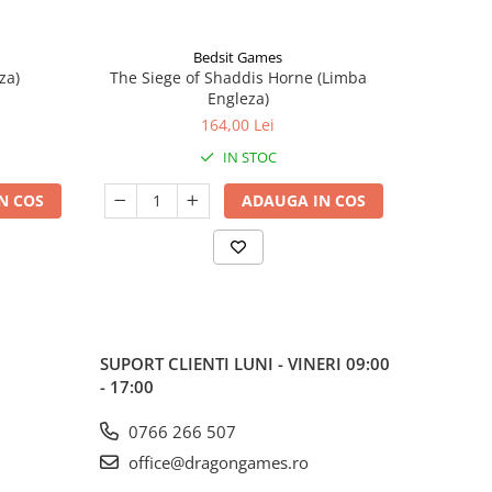
Bedsit Games
za)
The Siege of Shaddis Horne (Limba
Into The
Engleza)
164,00 Lei
IN STOC
N COS
ADAUGA IN COS
SUPORT CLIENTI
LUNI - VINERI 09:00
- 17:00
0766 266 507
office@dragongames.ro