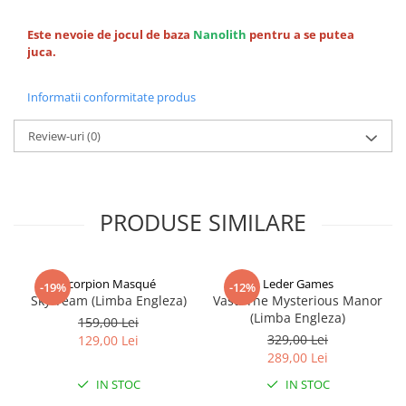
Este nevoie de jocul de baza
Nanolith
pentru a se putea
juca.
Informatii conformitate produs
Review-uri
(0)
PRODUSE SIMILARE
Scorpion Masqué
Leder Games
-19%
-12%
Sky Team (Limba Engleza)
Vast: The Mysterious Manor
(Limba Engleza)
159,00 Lei
329,00 Lei
129,00 Lei
289,00 Lei
IN STOC
IN STOC