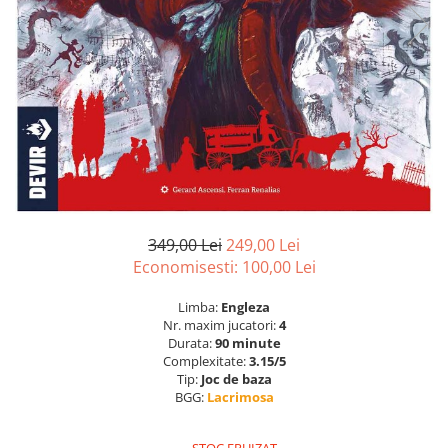
349,00 Lei
249,00 Lei
Economisesti:
100,00
Lei
Limba:
Engleza
Nr. maxim jucatori:
4
Durata:
90 minute
Complexitate:
3.15/5
Tip:
Joc de baza
BGG:
Lacrimosa