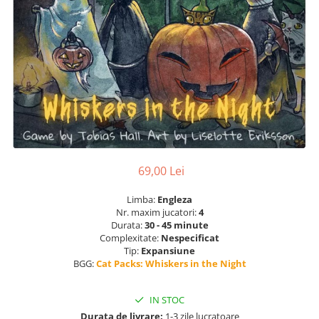
69,00 Lei
Limba:
Engleza
Nr. maxim jucatori:
4
Durata:
30 - 45 minute
Complexitate:
Nespecificat
Tip:
Expansiune
BGG:
Cat Packs: Whiskers in the Night
IN STOC
Durata de livrare:
1-3 zile lucratoare